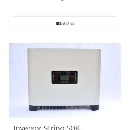
Detalhes
Inversor String 50K