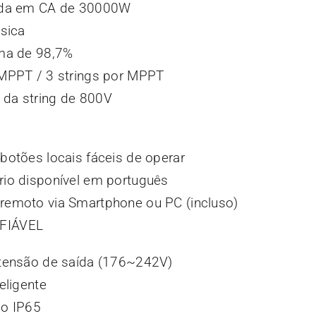
ída em CA de 30000W
ásica
ima de 98,7%
 MPPT / 3 strings por MPPT
da string de 800V
botões locais fáceis de operar
rio disponível em português
remoto via Smartphone ou PC (incluso)
FIÁVEL
 tensão de saída (176~242V)
eligente
ão IP65