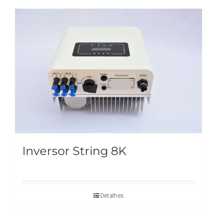
Inversor String 8K
Detalhes