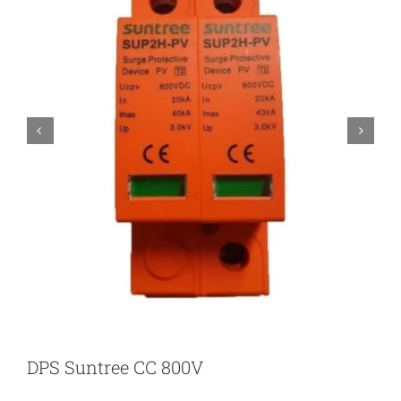


DPS Suntree CC 800V