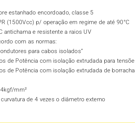
bre estanhado encordoado, classe 5
PR (1500Vcc) p/ operação em regime de até 90°C
 antichama e resistente a raios UV
cordo com as normas:
ndutores para cabos isolados”
 de Potência com isolação extrudada para tensões 
s de Potência com isolação extrudada de borracha 
 4kgf/mm²
curvatura de 4 vezes o diâmetro externo