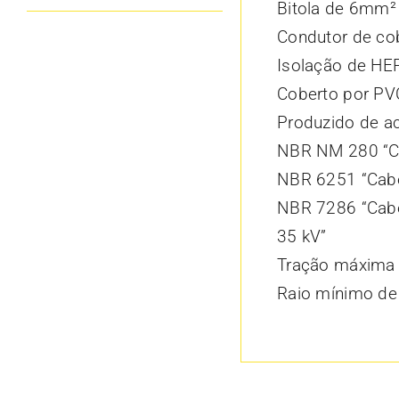
Bitola de 6mm²
Condutor de co
Isolação de HE
Coberto por PVC
Produzido de a
NBR NM 280 “Co
NBR 6251 “Cabos
NBR 7286 “Cabo
35 kV”
Tração máxima
Raio mínimo de 