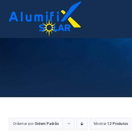
Ir
para
o
conteúdo
Ordernar por
Ordem Padrão
Mostrar
12 Produtos