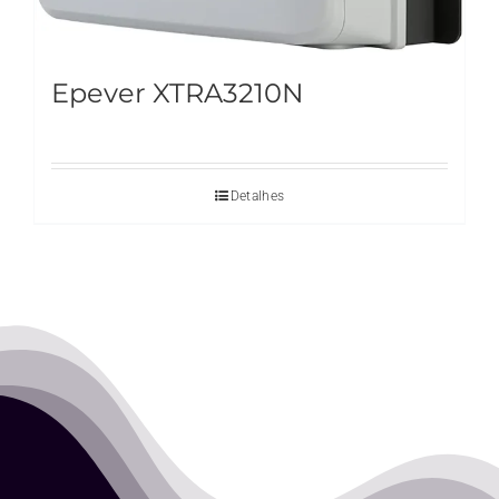
Epever XTRA3210N
Detalhes