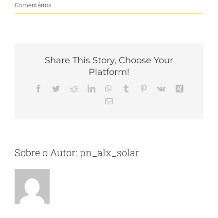
Comentários
Share This Story, Choose Your
Platform!
Facebook
Twitter
Reddit
LinkedIn
WhatsApp
Tumblr
Pinterest
Vk
Xing
E-
mail
Sobre o Autor:
pn_alx_solar