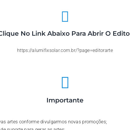
Clique No Link Abaixo Para Abrir O Edito
https://alumifixsolar.com.br/?page=editorarte
Importante
vas artes conforme divulgarmos novas promoções;
de suporte para gerar as artes;