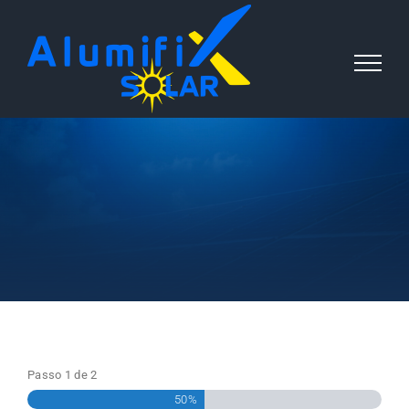
Passo
1
de
2
50%