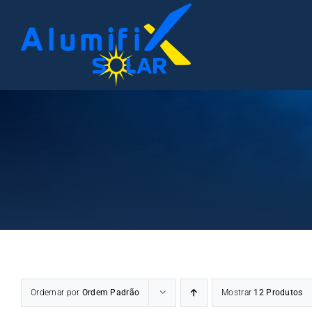
Ir
para
o
conteúdo
Ordernar por
Ordem Padrão
Mostrar
12 Produtos