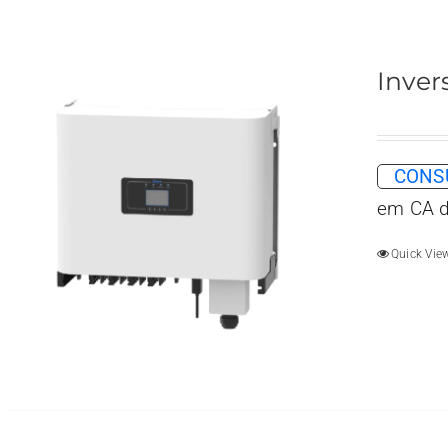
Inver
CONSU
em CA d
Quick Vie