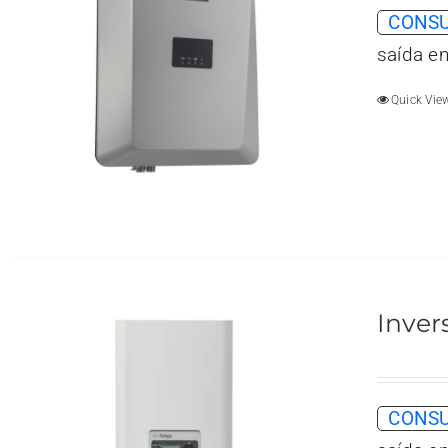
CONSU
saída e
Quick Vie
Inver
CONSU