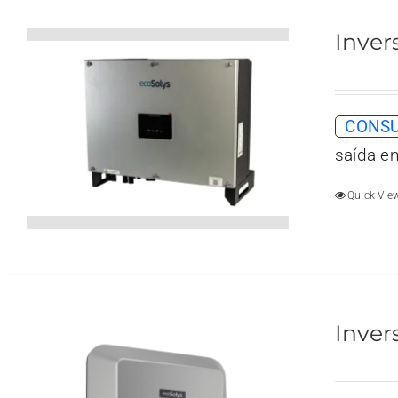
Inver
CONSU
saída e
Quick Vie
Inver