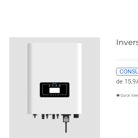
Inver
CONSU
de 15,9
Quick Vie