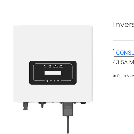
Inver
CONSU
43,5A M
Quick Vie