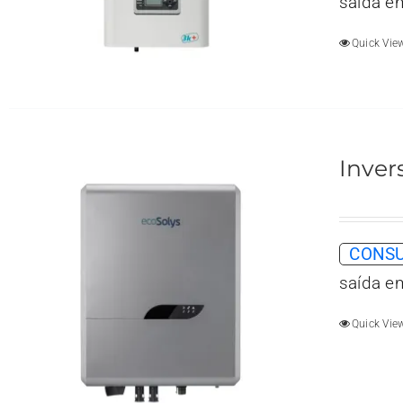
saída e
Quick Vie
Inver
CONSU
saída e
Quick Vie