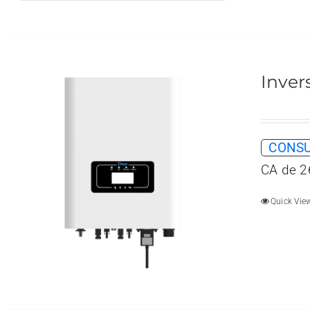
Inver
CONSU
CA de 2
Quick Vie