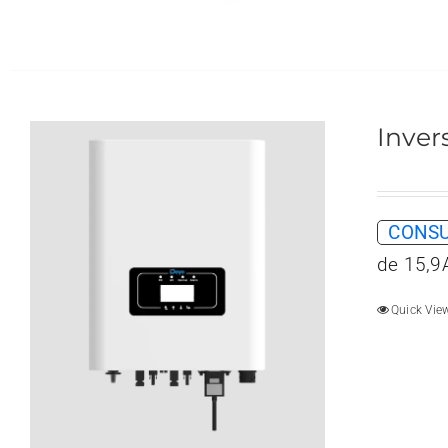
Inver
CONSU
de 15,9
Quick Vie