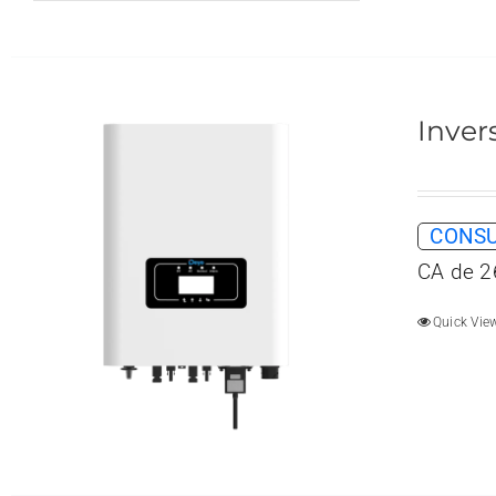
Inver
CONSU
CA de 2
Quick Vie