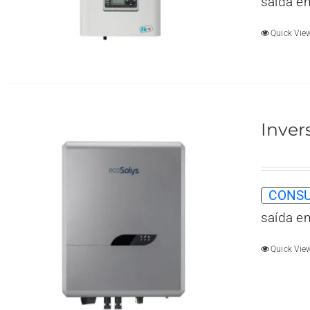
saída e
Quick Vie
Inver
CONSU
saída e
Quick Vie