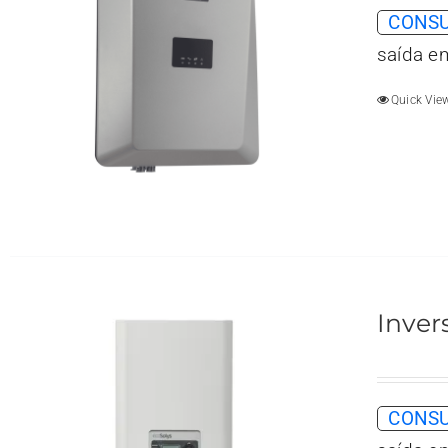
CONSU
saída e
Quick Vie
Inver
CONSU