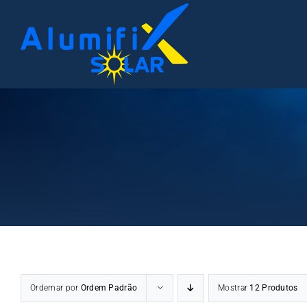
Ir
para
o
conteúdo
Ordernar por
Ordem Padrão
Mostrar
12 Produtos