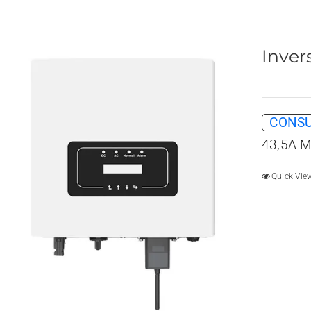
Inver
CONSU
43,5A M
Quick Vie