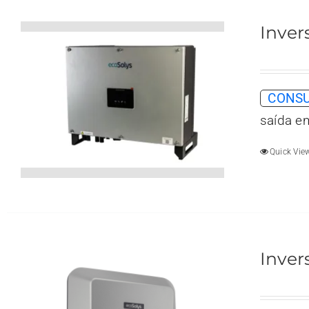
Inver
CONSU
saída e
Quick Vie
Inver