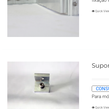
fixação
Quick Vie
Supor
CONSU
Para mó
Quick Vie