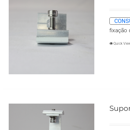
CONSU
fixação
Quick Vie
Supor