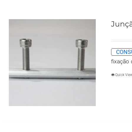
Junçã
CONSU
fixação
Quick Vie