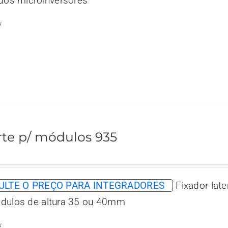
 dos microinversores
w
te p/ módulos 935
LTE O PREÇO PARA INTEGRADORES
Fixador late
dulos de altura 35 ou 40mm
w