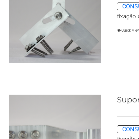
CONSU
fixação
Quick Vie
Supor
CONSU