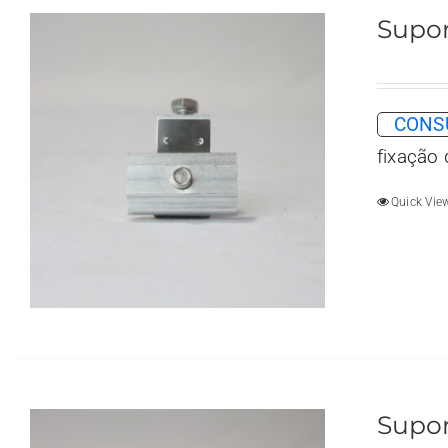
Supor
CONSU
fixação
Quick Vie
Supor