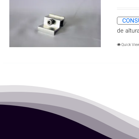
CONSU
de altu
Quick Vie