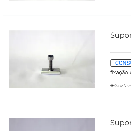
Supor
CONSU
fixação
Quick Vie
Supor